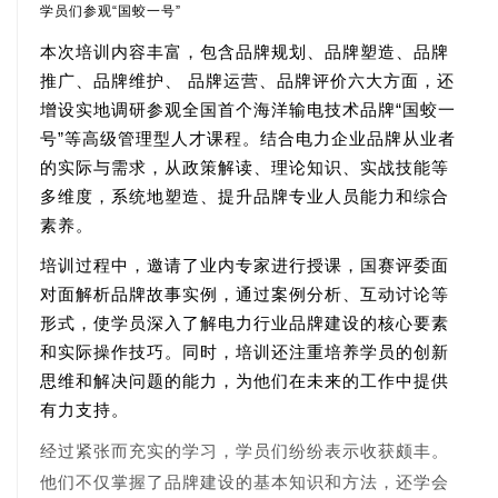
学员们参观“国蛟一号”
本次培训内容丰富，包含品牌规划、品牌塑造、品牌
推广、品牌维护、 品牌运营、品牌评价六大方面，还
增设实地调研参观全国首个海洋输电技术品牌“国蛟一
号”等高级管理型人才课程。结合电力企业品牌从业者
的实际与需求，从政策解读、理论知识、实战技能等
多维度，系统地塑造、提升品牌专业人员能力和综合
素养。
培训过程中，邀请了业内专家进行授课，国赛评委面
对面解析品牌故事实例，通过案例分析、互动讨论等
形式，使学员深入了解电力行业品牌建设的核心要素
和实际操作技巧。同时，培训还注重培养学员的创新
思维和解决问题的能力，为他们在未来的工作中提供
有力支持。
经过紧张而充实的学习，学员们纷纷表示收获颇丰。
他们不仅掌握了品牌建设的基本知识和方法，还学会