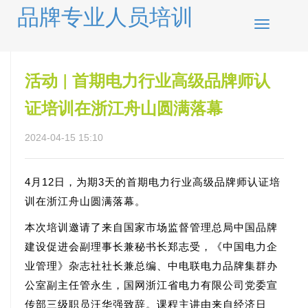
品牌专业人员培训
Toggle
navigation
活动 | 首期电力行业高级品牌师认
证培训在浙江舟山圆满落幕
2024-04-15 15:10
4
月12日，为期3天的首期电力行业高级品牌师认证培
训在浙江舟山圆满落幕。
本次培训邀请了来自国家市场监督管理总局中国品牌
建设促进会副理事长兼秘书长郑志受，《中国电力企
业管理》杂志社社长兼总编、中电联电力品牌集群办
公室副主任管永生，国网浙江省电力有限公司党委宣
传部三级职员汪华强致辞。课程主讲由来自经济日