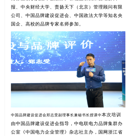
报、中央财经大学、责扬天下（北京）管理顾问有限
公司、中国品牌建设促进会、中国政法大学等知名央
国企、高校的品牌专家名师参加。
本次培训
中国品牌建设促进会郑志受副理事长兼秘书长授课中
由中国品牌建设促进会指导，中电联电力品牌集群办
公室《中国电力企业管理》杂志社主办，国网浙江省