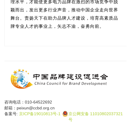
理水平，才能使更多电力品牌在激烈的市场竞争中脱
颖而出，发出更多行业声音，推动中国企业走向世界
舞台。责扬天下在助力品牌人才建设，培育高素质品
牌专业人才的事业上，矢志不渝，奋勇向前。
咨询电话：010-64522692
邮箱：peixun@ccbd.org.cn
备案号:
京ICP备19010813号-1
京公网安备 11010802037321
号