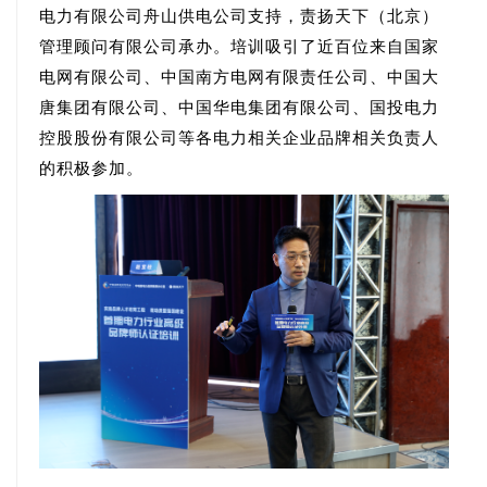
电力有限公司舟山供电公司支持，责扬天下（北京）
管理顾问有限公司承办。培训吸引了近百位来自国家
电网有限公司、中国南方电网有限责任公司、中国大
唐集团有限公司、中国华电集团有限公司、国投电力
控股股份有限公司等各电力相关企业品牌相关负责人
的积极参加。